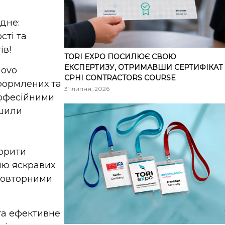
дне:
сті та
ів!
TORI EXPO ПОСИЛЮЄ СВОЮ
ЕКСПЕРТИЗУ, ОТРИМАВШИ СЕРТИФІКАТ
Novo
CPHI CONTRACTORS COURSE
формлених та
31 липня, 2026
рофесійними
ішили
ворити
ню яскравих
еповторними
 та ефективне