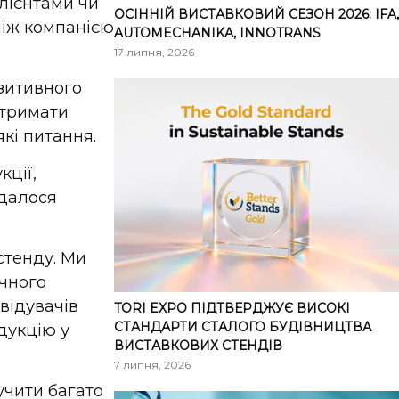
лієнтами чи
ОСІННІЙ ВИСТАВКОВИЙ СЕЗОН 2026: IFA,
між компанією
AUTOMECHANIKA, INNOTRANS
17 липня, 2026
озитивного
отримати
кі питання.
кції,
далося
стенду. Ми
ічного
відувачів
TORI EXPO ПІДТВЕРДЖУЄ ВИСОКІ
СТАНДАРТИ СТАЛОГО БУДІВНИЦТВА
дукцію у
ВИСТАВКОВИХ СТЕНДІВ
7 липня, 2026
учити багато