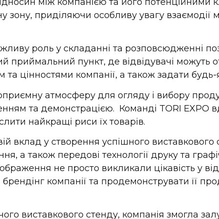
ідносин між компанією та його потенційними к
у зону, приділяючи особливу увагу взаємодії 
важливу роль у складанні та розповсюдженні п
й приймальний пункт, де відвідувачі можуть 
та цінностями компанії, а також задати будь-я
оприємну атмосферу для огляду і вибору проду
нням та демонстрацією. Команді TORI EXPO в
слити найкращі риси їх товарів.
свій вклад у створення успішного виставкового 
я, а також передові технології друку та граф
зображення не просто викликали цікавість у від
брендінг компанії та продемонструвати її про
чого виставкового стенду, компанія змогла зал