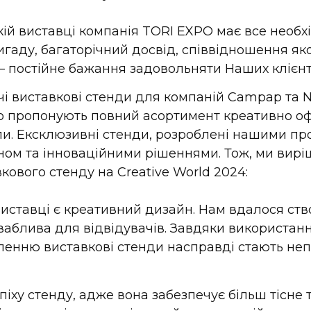
ій виставці компанія TORI EXPO має все необхі
аду, багаторічний досвід, співвідношення яко
 — постійне бажання задовольняти Наших клієнт
і виставкові стенди для компаній Campap та 
 що пропонують повний асортимент креативно о
ли. Ексклюзивні стенди, розроблені нашими п
ном та інноваційними рішеннями. Тож, ми вир
кового стенду на Creative World 2024:
виставці є креативний дизайн. Нам вдалося ст
ваблива для відвідувачів. Завдяки використан
мленню виставкові стенди насправді стають н
піху стенду, адже вона забезпечує більш тісне