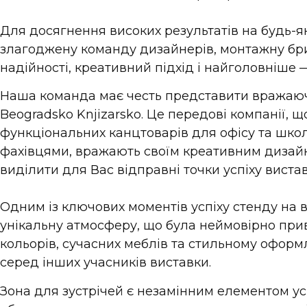
Для досягнення високих результатів на будь-як
злагоджену команду дизайнерів, монтажну бриг
надійності, креативний підхід і найголовніше
Наша команда має честь представити вражаюч
Beogradsko Knjizarsko. Це передові компанії,
функціональних канцтоварів для офісу та шко
фахівцями, вражають своїм креативним дизай
виділити для Вас відправні точки успіху вистав
Одним із ключових моментів успіху стенду на 
унікальну атмосферу, що була неймовірно при
кольорів, сучасних меблів та стильному офор
серед інших учасників виставки.
Зона для зустрічей є незамінним елементом ус