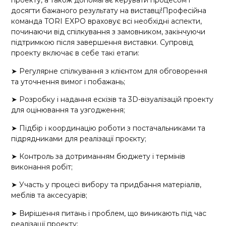
проекту, а також допомагає керувати процесом і
досягти бажаного результату на виставці!Професійна
команда TORI EXPO враховує всі необхідні аспекти,
починаючи від спілкування з замовником, закінчуючи
підтримкою після завершення виставки. Супровід
проекту включає в себе такі етапи:
➤ Регулярне спілкування з клієнтом для обговорення
та уточнення вимог і побажань;
➤ Розробку і надання ескізів та 3D-візуалізацій проекту
для оцінювання та узгодження;
➤ Підбір і координацію роботи з постачальниками та
підрядниками для реалізації проєкту;
➤ Контроль за дотриманням бюджету і термінів
виконання робіт;
➤ Участь у процесі вибору та придбання матеріалів,
меблів та аксесуарів;
➤ Вирішення питань і проблем, що виникають під час
реалізації проекту;