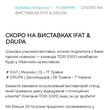
Головна сторінка
›
НОВИНИ
›
СКОРО НА
ВИСТАВКАХ IFAT & DRUPA
СКОРО НА ВИСТАВКАХ IFAT &
DRUPA
Шановні учасники виставки, хочемо поділитися з Вами
гарною новиною — команда TORI EXPO незабаром
буде у Німеччині на виставках:
📌
IFAT | Мюнхен | 13 – 17 Травня
📌
DRUPA | Дюсельдорф | 28 Травня – 7 Червня
Бажаєте замовити ексклюзивний виставковий стенд,
який приверне увагу відвідувачів і потенційних
клієнтів? Компанія TORI EXPO знає, як це зробити!
Ми більше 20-ти років працюємо і розвиваємось у