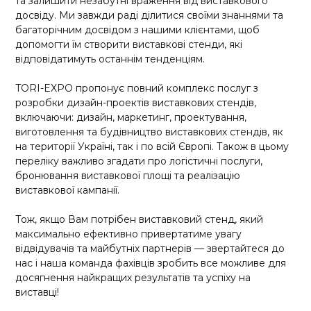
та залишити незабутні враження від виставкового
досвіду. Ми завжди раді ділитися своїми знаннями та
багаторічним досвідом з нашими клієнтами, щоб
допомогти їм створити виставкові стенди, які
відповідатимуть останнім тенденціям.
TORI-EXPO пропонує повний комплекс послуг з
розробки дизайн-проектів виставкових стендів,
включаючи: дизайн, маркетинг, проектування,
виготовлення та будівництво виставкових стендів, як
на території Україні, так і по всій Європі. Також в цьому
переліку важливо згадати про логістичні послуги,
бронювання виставкової площі та реалізацію
виставкової кампанії.
Тож, якщо Вам потрібен виставковий стенд, який
максимально ефективно привертатиме увагу
відвідувачів та майбутніх партнерів — звертайтеся до
нас і наша команда фахівців зробить все можливе для
досягнення найкращих результатів та успіху на
виставці!