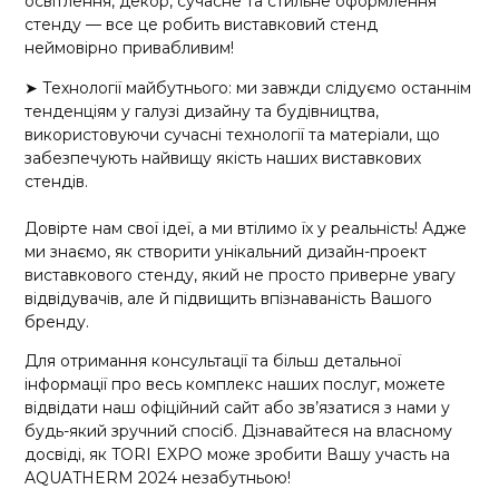
освітлення, декор, сучасне та стильне оформлення
стенду — все це робить виставковий стенд
неймовірно привабливим!
➤ Технології майбутнього: ми завжди слідуємо останнім
тенденціям у галузі дизайну та будівництва,
використовуючи сучасні технології та матеріали, що
забезпечують найвищу якість наших виставкових
стендів.
Довірте нам свої ідеї, а ми втілимо їх у реальність! Адже
ми знаємо, як створити унікальний дизайн-проект
виставкового стенду, який не просто приверне увагу
відвідувачів, але й підвищить впізнаваність Вашого
бренду.
Для отримання консультації та більш детальної
інформації про весь комплекс наших послуг, можете
відвідати наш офіційний сайт або зв’язатися з нами у
будь-який зручний спосіб. Дізнавайтеся на власному
досвіді, як TORI EXPO може зробити Вашу участь на
AQUATHERM 2024 незабутньою!