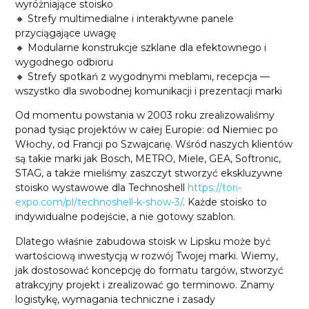
wyróżniające stoisko
🔸 Strefy multimedialne i interaktywne panele
przyciągające uwagę
🔸 Modularne konstrukcje szklane dla efektownego i
wygodnego odbioru
🔸 Strefy spotkań z wygodnymi meblami, recepcja —
wszystko dla swobodnej komunikacji i prezentacji marki
Od momentu powstania w 2003 roku zrealizowaliśmy
ponad tysiąc projektów w całej Europie: od Niemiec po
Włochy, od Francji po Szwajcarię. Wśród naszych klientów
są takie marki jak Bosch, METRO, Miele, GEA, Softronic,
STAG, a także mieliśmy zaszczyt stworzyć ekskluzywne
stoisko wystawowe dla Technoshell
https://tori-
expo.com/pl/technoshell-k-show-3/
. Każde stoisko to
indywidualne podejście, a nie gotowy szablon.
Dlatego właśnie zabudowa stoisk w Lipsku może być
wartościową inwestycją w rozwój Twojej marki. Wiemy,
jak dostosować koncepcję do formatu targów, stworzyć
atrakcyjny projekt i zrealizować go terminowo. Znamy
logistykę, wymagania techniczne i zasady