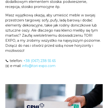
dodatkowym elementem stoiska: podwieszenie,
recepcja, stoisko promocyjne itp.
Masz wyjątkową okazję, aby umieścić meble w swojej
przestrzeni targowej: sofy, pufy, ladę barową i dodać
elementy dekoracyjne, takie jak rośliny doniczkowe lub
sztuczne oazy. Ale dlaczego nasi klienci mieliby się tym
martwić? Zaufaj wieloletniemu doświadczeniu TORI
EXPO, a my zrobimy wszystko na najwyższym poziomie.
Dołącz do nas i otwórz przed sobą nowe horyzonty i
możliwości!
📞 telefon:
+38 (067) 238 55 65
✉️ e-mail:
info@tori-expo.com