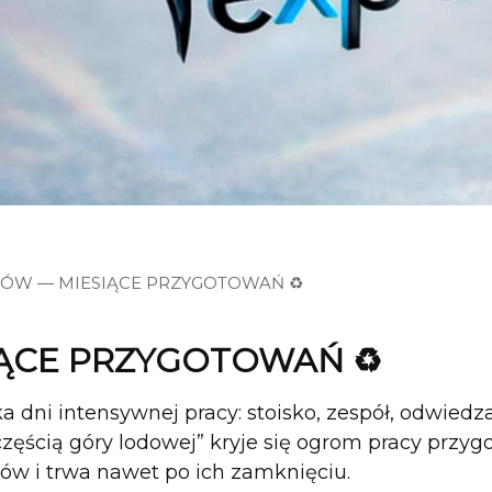
GÓW — MIESIĄCE PRZYGOTOWAŃ ♻️
IĄCE PRZYGOTOWAŃ ♻️
ka dni intensywnej pracy: stoisko, zespół, odwiedza
częścią góry lodowej” kryje się ogrom pracy przy
ów i trwa nawet po ich zamknięciu.