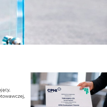
jący,
gotowawczej,