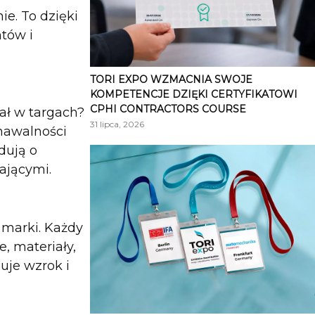
e. To dzięki
tów i
TORI EXPO WZMACNIA SWOJE
KOMPETENCJE DZIĘKI CERTYFIKATOWI
CPHI CONTRACTORS COURSE
iał w targach?
31 lipca, 2026
nawalności
dują o
zającymi.
 marki. Każdy
, materiały,
uje wzrok i