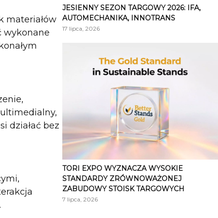
JESIENNY SEZON TARGOWY 2026: IFA,
AUTOMECHANIKA, INNOTRANS
uk materiałów
17 lipca, 2026
yć wykonane
oskonałym
enie,
ultimedialny,
i działać bez
TORI EXPO WYZNACZA WYSOKIE
cymi,
STANDARDY ZRÓWNOWAŻONEJ
ZABUDOWY STOISK TARGOWYCH
terakcja
7 lipca, 2026
.