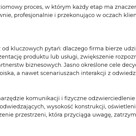
oziomowy proces, w którym każdy etap ma znaczeni
ie, profesjonalnie i przekonująco w oczach klien
cz od kluczowych pytań: dlaczego firma bierze udz
entację produktu lub usługi, zwiększenie rozpoz
rtnerstw biznesowych. Jasno określone cele decy
toiska, a nawet scenariuszach interakcji z odwied
narzędzie komunikacji i fizyczne odzwierciedlenie
odwiedzających, wysokość konstrukcji, oświetlenie
zenie przestrzeni, która przyciąga uwagę, zatrzym