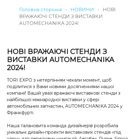
Головна сторінка
›
НОВИНИ
›
НОВІ
ВРАЖАЮЧІ СТЕНДИ З ВИСТАВКИ
AUTOMECHANIKA 2024!
НОВІ ВРАЖАЮЧІ СТЕНДИ З
ВИСТАВКИ AUTOMECHANIKA
2024!
TORI EXPO з нетерпінням чекали момент, щоб
поділитися з Вами новими досягненнями нашої
компанії! Вашій увазі вражаючі виставкові стенди з
найбільшої міжнародної виставки у сфері
автомобільних запчастин, AUTOMECHANIKA 2024 у
Франкфурті.
Наша талановита команда дизайнерів розробила
унікальні дизайн-проекти виставкових стендів «під
ключ» для передових компаній: Aeroflex, Ryme, Simco,